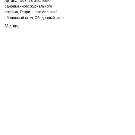
Артикул: 563478 Эволюция
одноименного журнального
столика, Генри — это большой
обеденный стол. Обеденный стол
«Henry 3» разработан для
Метки:
праздничности, он