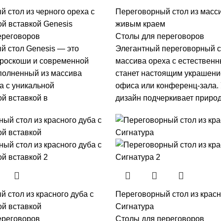
 стол из черного ореха с
Переговорный стол из масси
й вставкой Genesis
живым краем
ереговоров
Столы для переговоров
й стол Genesis — это
Элегантный переговорный с
роскоши и современной
массива ореха с естествен
полненный из массива
станет настоящим украшени
а с уникальной
офиса или конференц-зала.
й вставкой в
дизайн подчеркивает приро
 стол из красного дуба с
Переговорный стол из красн
ой вставкой
Сигнатура
ереговоров
Столы для переговоров