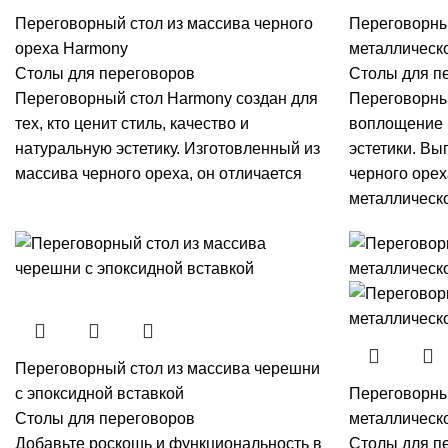
Переговорный стол из массива черного
Переговорный
ореха Harmony
металлическо
Столы для переговоров
Столы для п
Переговорный стол Harmony создан для
Переговорны
тех, кто ценит стиль, качество и
воплощение 
натуральную эстетику. Изготовленный из
эстетики. Вы
массива черного ореха, он отличается
черного орех
металлическо
Переговорный стол из массива черешни
с эпоксидной вставкой
Переговорный
Столы для переговоров
металлическ
Добавьте роскошь и функциональность в
Столы для п