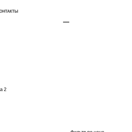
ОНТАКТЫ
🖂
а 2