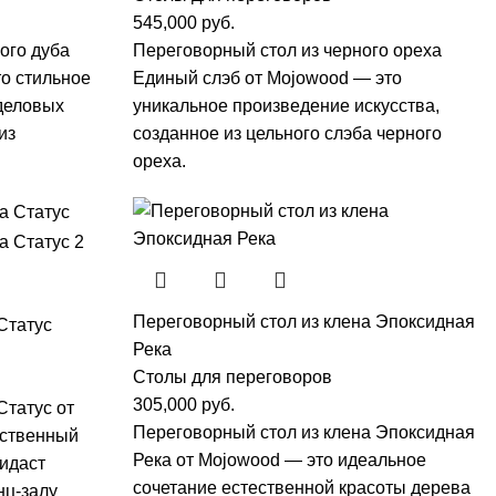
545,000
руб.
ого дуба
Переговорный стол из черного ореха
о стильное
Единый слэб от Mojowood — это
деловых
уникальное произведение искусства,
из
созданное из цельного слэба черного
ореха.
Переговорный стол из клена Эпоксидная
Статус
Река
Столы для переговоров
305,000
руб.
Статус от
Переговорный стол из клена Эпоксидная
ественный
Река от Mojowood — это идеальное
идаст
сочетание естественной красоты дерева
нц-залу