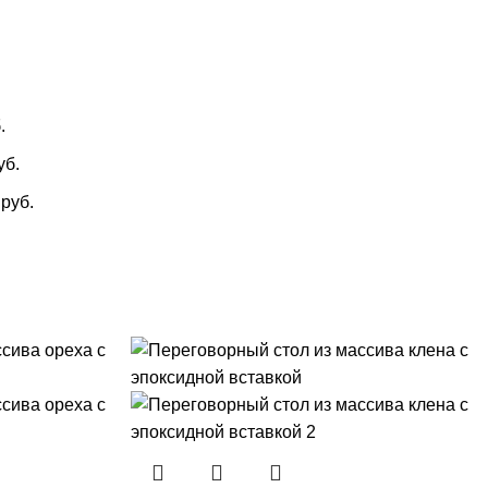
.
уб.
0
руб.