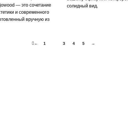
jowood — это сочетание
солидный вид.
тетики и современного
отовленный вручную из
←
1
2
3
4
5
→