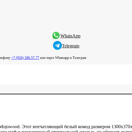
WhatsApp
Telegram
елефону
+7 (916) 106-57-77
или через Whatsapp и Телеграм
 Mojowood. Этот впечатляющий белый комод размером 1300х370х
ого мдф и покрашенный премиальной эмалью, он обещает долгов