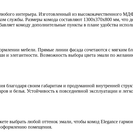
любого интерьера. Изготовленный из высококачественного МДФ 
м службы. Размеры комода составляют 1300х370х800 мм, что де
обавляет комоду дополнительные пункты в плане удобства испол
ормлении мебели. Прямые линии фасада сочетаются с мягким бл
оши и элегантности. Возможность выбора цвета эмали по желани
ения благодаря своим габаритам и продуманной внутренней стр
аров и белья. Устойчивость к повседневной эксплуатации и легко
ете выбрать любой оттенок эмали, чтобы комод Elegance гармо
 и оформлению помещения.